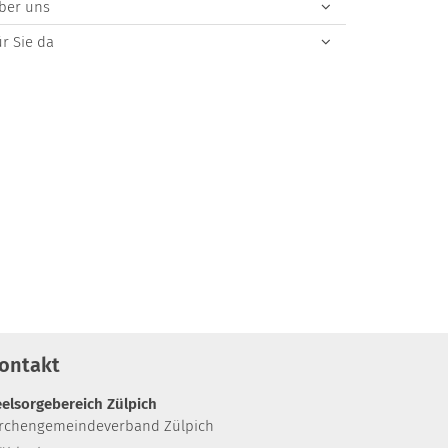
ber uns
ür Sie da
ontakt
eelsorgebereich Zülpich
irchengemeindeverband Zülpich