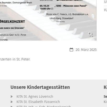
Ü
F
Datum:
20. März 2025
zerten in St. Peter.
Unsere Kindertagesstätten
K
KITA St. Agnes Lövenich
S
KITA St. Elisabeth Füssenich
K
KITA St. Joh. u. Seb. Niederelvenich