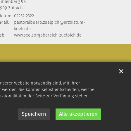
ühlenberg 9a
3909
Zülpich
lefon:
02252 2322
Mail:
pastoralbuero.zuelpich@erzbistum-
koeln.de
eb:
www.seelsorgebereich-zuelpich.de
✕
nserer Website notwendig sind. Mit Ihrer
 werden. Sie können selbst entscheiden, welche
nktionalitäten der Seite zur Verfügung stehen.
Speichern
Alle akzeptieren