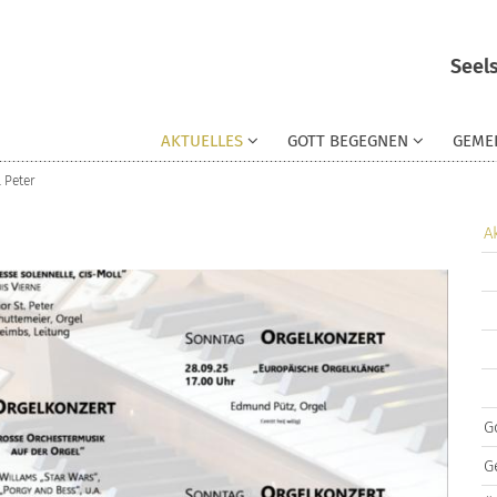
Seels
AKTUELLES
GOTT BEGEGNEN
GEME
. Peter
A
G
G