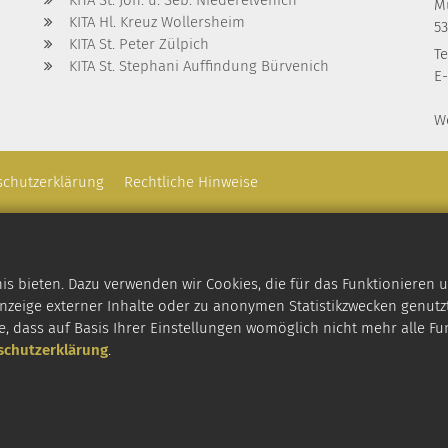
M
KITA Hl. Kreuz Wollersheim
5
KITA St. Peter Zülpich
Te
KITA St. Stephani Auffindung Bürvenich
E-
W
schutzerklärung
Rechtliche Hinweise
 bieten. Dazu verwenden wir Cookies, die für das Funktionieren u
zeige externer Inhalte oder zu anonymen Statistikzwecken genutzt
e, dass auf Basis Ihrer Einstellungen womöglich nicht mehr alle Fu
schutzerklärung
.