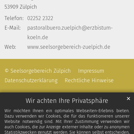
53909
Zülpich
Telefon:
02252 2322
E-Mail:
pastoralbuero.zuelpich@erzbistum-
koeln.de
Web:
www.seelsorgebereich-zuelpich.de
© Seelsorgebereich Zülpich
Impressum
Datenschutzerklärung
Rechtliche Hinweise
✕
Wir achten Ihre Privatsphäre
Wir möchten Ihnen ein optimales Webseiten-Erlebnis bieten.
Dazu verwenden wir Cookies, die für das Funktionieren unserer
Website notwendig sind. Mit Ihrer Zustimmung verwenden wir
auch Cookies, die zur Anzeige externer Inhalte oder zu anonymen
Statistikzwecken genutzt werden. Sie können selbst entscheiden,