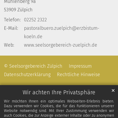
Mühlenberg 9a
53909
Zülpich
Telefon:
02252 2322
E-Mail:
pastoralbuero.zuelpich@erzbistum-
koeln.de
Web:
www.seelsorgebereich-zuelpich.de
© Seelsorgebereich Zülpich
Impressum
Datenschutzerklärung
Rechtliche Hinweise
✕
Wir achten Ihre Privatsphäre
Wir möchten Ihnen ein optimales Webseiten-Erlebnis bieten.
Dazu verwenden wir Cookies, die für das Funktionieren unserer
Website notwendig sind. Mit Ihrer Zustimmung verwenden wir
auch Cookies, die zur Anzeige externer Inhalte oder zu anonymen