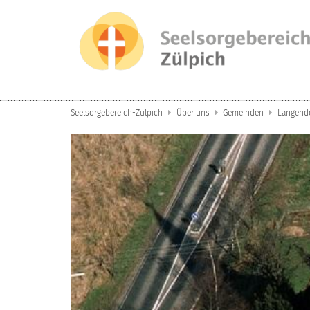
Zum Inhalt springen
Seelsorgebereich-Zülpich
Über uns
Gemeinden
Langend