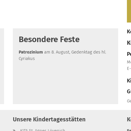
K
Besondere Feste
K
Patrozinium
am 8. August, Gedenktag des hl.
P
Cyriakus
Mo
E-
K
G
G
Unsere Kindertagesstätten
K
KITA St. Agnes Lövenich
S