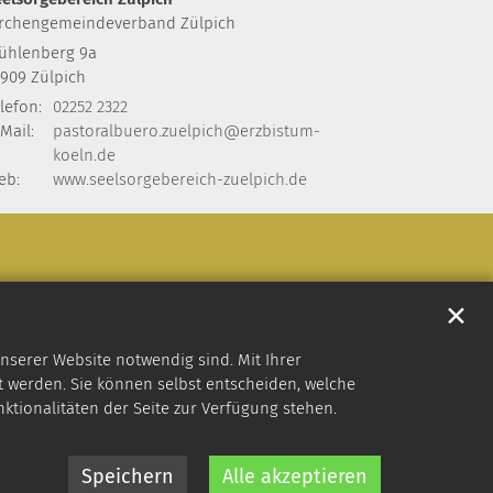
irchengemeindeverband Zülpich
ühlenberg 9a
3909
Zülpich
lefon:
02252 2322
Mail:
pastoralbuero.zuelpich@erzbistum-
koeln.de
eb:
www.seelsorgebereich-zuelpich.de
✕
nserer Website notwendig sind. Mit Ihrer
 werden. Sie können selbst entscheiden, welche
nktionalitäten der Seite zur Verfügung stehen.
Speichern
Alle akzeptieren