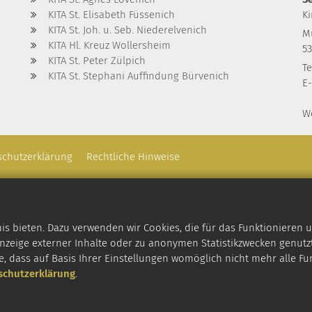
KITA St. Elisabeth Füssenich
K
KITA St. Joh. u. Seb. Niederelvenich
M
KITA Hl. Kreuz Wollersheim
5
KITA St. Peter Zülpich
Te
KITA St. Stephani Auffindung Bürvenich
E-
W
schutzerklärung
Rechtliche Hinweise
 bieten. Dazu verwenden wir Cookies, die für das Funktionieren u
zeige externer Inhalte oder zu anonymen Statistikzwecken genutzt
e, dass auf Basis Ihrer Einstellungen womöglich nicht mehr alle Fu
schutzerklärung
.