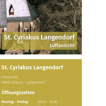
St. Cyriakus Langendorf
Luftansicht
St. Cyriakus Langendorf
Eifelstraße
53909
Zülpich - Langendorf
Öffnungszeiten
Montag
-
Freitag
09:00
-
18:00