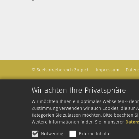
© Seelsorgebereich Zülpich
Impressum
Daten
Wir achten Ihre Privatsphäre
Wir möchten Ihnen ein optimales Webseiten-Erlebnis
Zustimmung verwenden wir auch Cookies, die zur An
Kategorien Sie zulassen möchten. Bitte beachten Si
Weitere Informationen finden Sie in unserer
Daten
Notwendig
Externe Inhalte