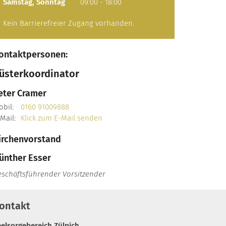
Samstag
,
Sonntag
09:00
-
18:00
Kein Barrierefreier Zugang vorhanden.
ontaktpersonen:
üsterkoordinator
eter
Cramer
bil:
0160 91009888
Mail:
Klick zum E-Mail senden
irchenvorstand
ünther
Esser
eschäftsführender Vorsitzender
ontakt
eelsorgebereich Zülpich