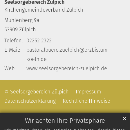
Seelsorgebereich Zülpich
Kirchengemeindeverband Zülpich
Mühlenberg 9a
53909
Zülpich
Telefon:
02252 2322
E-Mail:
pastoralbuero.zuelpich@erzbistum-
koeln.de
Web:
www.seelsorgebereich-zuelpich.de
© Seelsorgebereich Zülpich
Impressum
Datenschutzerklärung
Rechtliche Hinweise
✕
Wir achten Ihre Privatsphäre