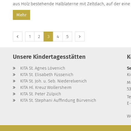
aus Holz bestehende Halblaterne mit Zeltdach, auf der eine b
Mehr
Vorherige Seite
Nächste Seite
1
2
3
4
5
Unsere Kindertagesstätten
K
KITA St. Agnes Lövenich
S
KITA St. Elisabeth Füssenich
K
KITA St. Joh. u. Seb. Niederelvenich
M
KITA Hl. Kreuz Wollersheim
5
KITA St. Peter Zülpich
Te
KITA St. Stephani Auffindung Bürvenich
E-
W