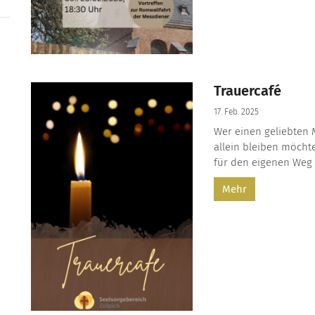
Trauercafé
17. Feb. 2025
Wer einen geliebten 
allein bleiben möcht
für den eigenen Weg f
Mehr