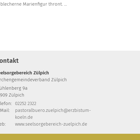
lecherne Marienfigur thront. ...
ontakt
eelsorgebereich Zülpich
irchengemeindeverband Zülpich
ühlenberg 9a
3909
Zülpich
lefon:
02252 2322
Mail:
pastoralbuero.zuelpich@erzbistum-
koeln.de
eb:
www.seelsorgebereich-zuelpich.de